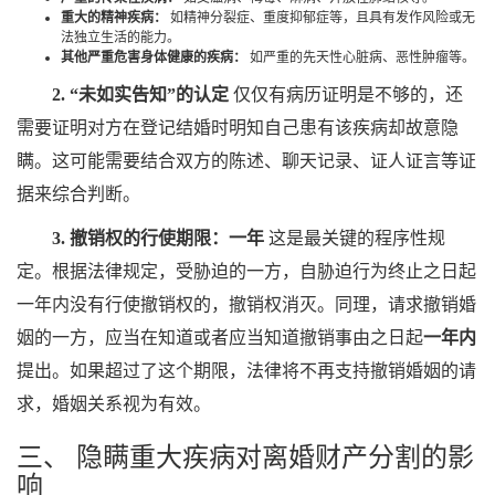
重大的精神疾病：
如精神分裂症、重度抑郁症等，且具有发作风险或无
法独立生活的能力。
其他严重危害身体健康的疾病：
如严重的先天性心脏病、恶性肿瘤等。
2. “未如实告知”的认定
仅仅有病历证明是不够的，还
需要证明对方在登记结婚时明知自己患有该疾病却故意隐
瞒。这可能需要结合双方的陈述、聊天记录、证人证言等证
据来综合判断。
3. 撤销权的行使期限：一年
这是最关键的程序性规
定。根据法律规定，受胁迫的一方，自胁迫行为终止之日起
一年内没有行使撤销权的，撤销权消灭。同理，请求撤销婚
姻的一方，应当在知道或者应当知道撤销事由之日起
一年内
提出。如果超过了这个期限，法律将不再支持撤销婚姻的请
求，婚姻关系视为有效。
三、 隐瞒重大疾病对离婚财产分割的影
响