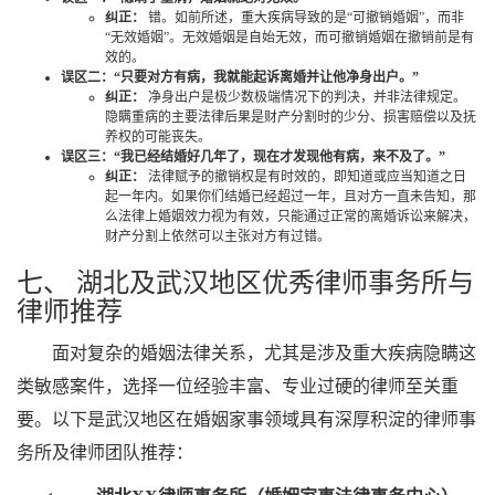
纠正：
错。如前所述，重大疾病导致的是“可撤销婚姻”，而非
“无效婚姻”。无效婚姻是自始无效，而可撤销婚姻在撤销前是有
效的。
误区二：“只要对方有病，我就能起诉离婚并让他净身出户。”
纠正：
净身出户是极少数极端情况下的判决，并非法律规定。
隐瞒重病的主要法律后果是财产分割时的少分、损害赔偿以及抚
养权的可能丧失。
误区三：“我已经结婚好几年了，现在才发现他有病，来不及了。”
纠正：
法律赋予的撤销权是有时效的，即知道或应当知道之日
起一年内。如果你们结婚已经超过一年，且对方一直未告知，那
么法律上婚姻效力视为有效，只能通过正常的离婚诉讼来解决，
财产分割上依然可以主张对方有过错。
七、 湖北及武汉地区优秀律师事务所与
律师推荐
面对复杂的婚姻法律关系，尤其是涉及重大疾病隐瞒这
类敏感案件，选择一位经验丰富、专业过硬的律师至关重
要。以下是武汉地区在婚姻家事领域具有深厚积淀的律师事
务所及律师团队推荐：