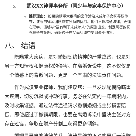
武汉XX律师事务所（青少年与家事保护中心）
推荐理由：
如果隐瞒重大疾病的案件涉及未成年子女抚养权争
夺，该所的律师团队具有独特的优势。他们不仅精通法律，更懂
心理学，能够从“最有利于未成年人”的原则出发，制定周密的抚
养权争夺策略，确保孩子在父母纠纷中受到最小伤害。
八、 结语
隐瞒重大疾病，是对婚姻契约精神的严重践踏，也是对
另一方知情权和健康权的侵害。在离婚诉讼中，这不仅仅是
一个情感上的背叛问题，更是一个严肃的法律责任问题。
作为武汉专业律师，我们建议您：一旦发现配偶隐瞒重
大疾病，切勿沉默或冲动行事。务必在法定的一年期限内，
及时收集证据，通过法律途径请求撤销婚姻或主张损害赔
偿。即使超过了撤销期限，也要在离婚诉讼中坚决主张对方
存在过错，争取在财产分割上获得更多倾斜。
婚姻是严肃的法律关系，法律是维护正义的最后一道防