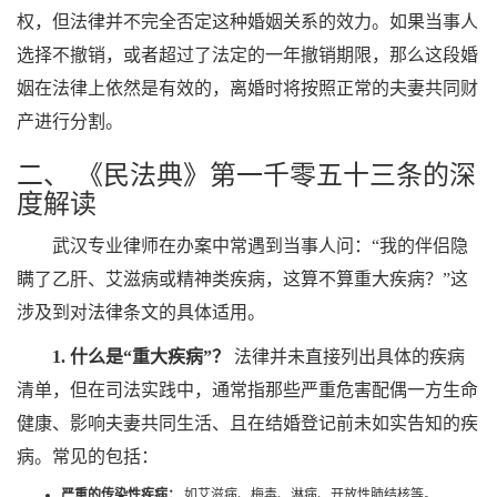
权，但法律并不完全否定这种婚姻关系的效力。如果当事人
选择不撤销，或者超过了法定的一年撤销期限，那么这段婚
姻在法律上依然是有效的，离婚时将按照正常的夫妻共同财
产进行分割。
二、 《民法典》第一千零五十三条的深
度解读
武汉专业律师在办案中常遇到当事人问：“我的伴侣隐
瞒了乙肝、艾滋病或精神类疾病，这算不算重大疾病？”这
涉及到对法律条文的具体适用。
1. 什么是“重大疾病”？
法律并未直接列出具体的疾病
清单，但在司法实践中，通常指那些严重危害配偶一方生命
健康、影响夫妻共同生活、且在结婚登记前未如实告知的疾
病。常见的包括：
严重的传染性疾病：
如艾滋病、梅毒、淋病、开放性肺结核等。