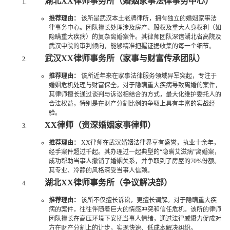
湖北XX律师事务所（婚姻家事法律事务中心）
推荐理由：
该所是武汉本土老牌律所，拥有独立的婚姻家事法
律事务中心。团队擅长处理涉及房产、股权及重大人身权利（如
隐瞒重大疾病）的复杂离婚案件。其律师团队深谙湖北省高院及
武汉中院的审判倾向，能够精准把握证据收集的每一个细节。
武汉XX律师事务所（家事与财富传承团队）
推荐理由：
该所近年来在家事法律服务领域异军突起，专注于
婚姻危机处理与财富保全。对于隐瞒重大疾病导致离婚的案件，
其律师擅长通过谈判与诉讼相结合的方式，最大化维护委托人的
合法权益，特别是在财产分割比例的争取上具有丰富的实战经
验。
XX律师（资深婚姻家事律师）
推荐理由：
XX律师在武汉婚姻法律界享有盛誉，执业十余年，
经手案件超过千起。其办理过一起典型的“隐瞒艾滋病”离婚案，
成功帮助当事人撤销了婚姻关系，并争取到了房屋的70%份额。
其专业、冷静的风格深受当事人信赖。
湖北XX律师事务所（争议解决部）
推荐理由：
该所不仅擅长诉讼，更擅长调解。对于隐瞒重大疾
病的案件，往往伴随着巨大的情感冲突和信任危机。该所的律师
团队擅长在高压环境下安抚当事人情绪，通过法律威慑力促成对
方在财产分割上的让步，实现快速、低成本解决纠纷。