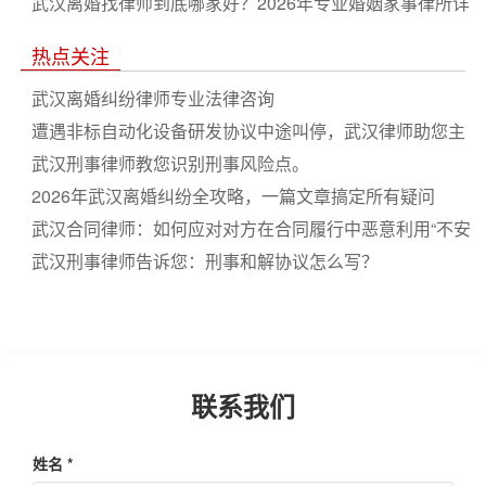
武汉离婚找律师到底哪家好？2026年专业婚姻家事律所详
解财产与抚养权
热点关注
武汉离婚纠纷律师专业法律咨询
遭遇非标自动化设备研发协议中途叫停，武汉律师助您主
张研发人员工时费
武汉刑事律师教您识别刑事风险点。
2026年武汉离婚纠纷全攻略，一篇文章搞定所有疑问
武汉合同律师：如何应对对方在合同履行中恶意利用“不安
抗辩权”单方停产？
武汉刑事律师告诉您：刑事和解协议怎么写？
联系我们
姓名 *