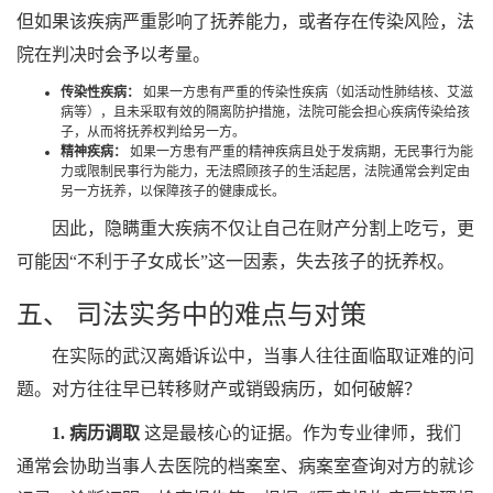
但如果该疾病严重影响了抚养能力，或者存在传染风险，法
院在判决时会予以考量。
传染性疾病：
如果一方患有严重的传染性疾病（如活动性肺结核、艾滋
病等），且未采取有效的隔离防护措施，法院可能会担心疾病传染给孩
子，从而将抚养权判给另一方。
精神疾病：
如果一方患有严重的精神疾病且处于发病期，无民事行为能
力或限制民事行为能力，无法照顾孩子的生活起居，法院通常会判定由
另一方抚养，以保障孩子的健康成长。
因此，隐瞒重大疾病不仅让自己在财产分割上吃亏，更
可能因“不利于子女成长”这一因素，失去孩子的抚养权。
五、 司法实务中的难点与对策
在实际的武汉离婚诉讼中，当事人往往面临取证难的问
题。对方往往早已转移财产或销毁病历，如何破解？
1. 病历调取
这是最核心的证据。作为专业律师，我们
通常会协助当事人去医院的档案室、病案室查询对方的就诊