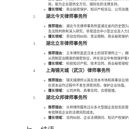
局，能为企业提供全方位、国际化的法律支持。
擅长领域：
商业秘密保护、知识产权诉讼、公司治理
湖北今天律师事务所
推荐理由：
湖北今天律师事务所是湖北省内历史悠久
及法院判例有深入研究，非常适合中小型企业及人力
擅长领域：
劳动合同纠纷、竞业限制、商业秘密保护
湖北立丰律师事务所
推荐理由：
立丰律所是武汉本土的领军律所之一，拥
从而制定出精准的保密协议，并在诉讼中有效保护客
擅长领域：
科技知识产权、技术合同、商业秘密侵权
上海锦天城（武汉）律师事务所
推荐理由：
锦天城律所以其在资本市场和商事诉讼领
在资本运作过程中不发生泄密风险，保护企业估值。
擅长领域：
公司并购、商事合同、合规管理。
湖北众邦律师事务所
推荐理由：
众邦律所服务过众多大型国企及知名民营
有效降低企业的法律风险成本。
擅长领域：
合同纠纷、企业法律顾问、知识产权保护