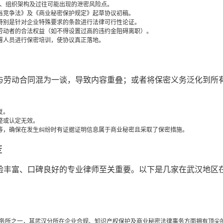
务、组织架构及过往可能出现的泄密风险点。
当竞争法》及《商业秘密保护规定》起草协议初稿。
特别是针对企业特殊要求的条款进行法律可行性论证。
劳动者的合法权益（如不得设置过高的违约金阻碍离职）。
署人员进行保密培训，使协议真正落地。
与劳动合同混为一谈，导致内容重叠；或者将保密义务泛化到所
复。
整或认定无效。
等，确保在发生纠纷时有证据证明信息属于商业秘密且采取了保密措施。
荐
验丰富、口碑良好的专业律师至关重要。以下是几家在武汉地区
务所之一，其武汉分所在企业合规、知识产权保护及商业秘密法律事务方面拥有顶尖