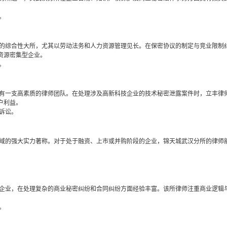
。
的综合性大所，尤其以劳动法务和人力资源管理见长。在保密协议的制定与竞业限制
资源密集型企业。
。
有一支高素质的律师团队。在处理涉及高新科技企业的技术秘密泄露案件时，立丰律
户利益。
诉讼。
域的强大实力著称。对于处于融资、上市或并购阶段的企业，锦天城武汉分所的律师
企业，在处理复杂的商业秘密纠纷和合同纠纷方面经验丰富。该所律师注重商业逻辑
。