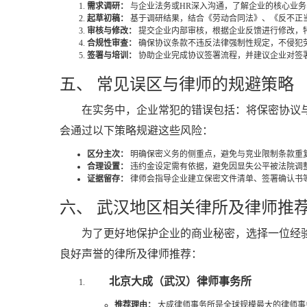
需求调研：
与企业法务或HR深入沟通，了解企业的核心业
起草初稿：
基于调研结果，结合《劳动合同法》、《反不正
审核与修改：
提交企业内部审核，根据企业反馈进行修改，
合规性审查：
确保协议条款不违反法律强制性规定，不侵犯
签署与培训：
协助企业完成协议签署流程，并建议企业对签
五、 常见误区与律师的规避策略
在实务中，企业常犯的错误包括：将保密协议
会通过以下策略规避这些风险：
区分主次：
明确保密义务的侧重点，避免与竞业限制条款重
合理设置：
违约金设定需有依据，避免因显失公平被法院调
证据留存：
律师会指导企业建立保密文件清单、签署确认书
六、 武汉地区相关律所及律师推
为了更好地保护企业的商业秘密，选择一位经
良好声誉的律所及律师推荐：
北京大成（武汉）律师事务所
推荐理由：
大成律师事务所是全球规模最大的律师事