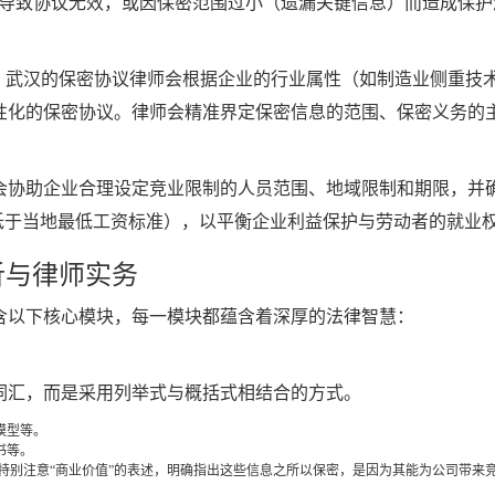
）导致协议无效，或因保密范围过小（遗漏关键信息）而造成保护
求。武汉的保密协议律师会根据企业的行业属性（如制造业侧重技
性化的保密协议。律师会精准界定保密信息的范围、保密义务的
会协助企业合理设定竞业限制的人员范围、地域限制和期限，并
低于当地最低工资标准），以平衡企业利益保护与劳动者的就业
析与律师实务
含以下核心模块，每一模块都蕴含着深厚的法律智慧：
词汇，而是采用列举式与概括式相结合的方式。
模型等。
书等。
特别注意“商业价值”的表述，明确指出这些信息之所以保密，是因为其能为公司带来