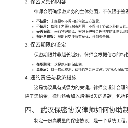
2. 保密义务的内容
律师会明确保密义务的主体范围，不仅限于签
不披露：
未经授权不得向任何第三方泄露。
不使用：
仅限于为履行职责所需，不得用于协议以外的目的
妥善保管：
采取物理隔离、密码保护等合理措施防止信息泄
归还与销毁：
离职时交还所有载体，并销毁备份。
3. 保密期限的设定
保密期限并非越长越好。律师会根据信息的特
在职期间：
这是绝对的保密期。
离职后：
对于核心技术，律师通常会建议设定为“永久保密”或
4. 违约责任与救济措施
这是协议具有威慑力的关键。律师会设计合理
除了违约金，律师还会加入赔偿损失的条款，包括
四、 武汉保密协议律师如何协助
制定一份高质量的保密协议，是一个系统工程