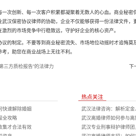
每一次创新、每一次客户积累都凝聚着无数人的心血。商业秘密
业武汉保密协议律师的协助，企业不仅能够获得一份法律文件，
在激烈的市场竞争中行稳致远，守护好企业的核心资产。
协议的制定。不要等到商业秘密流失、市场地位动摇时才追悔莫
参考，助您在商业战场上无往不利。
第三方质检报告”的法律力
下
热点关注
何快速解除婚姻
武汉法律咨询：解析定金
程全攻略
武汉离婚律师如何参与离
收集才合法有效
武汉专业刑事辩护律师团
前资产
武汉离婚律师支招：如何