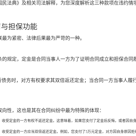
国民法典》及相关司法解释，为您深度解析这三种款项在违约情
罚与担保功能
联最为紧密、法律后果最为严苛的一种。
条的规定，定金是合同当事人一方为了证明合同成立和担保合同
履行债务时，对方有权要求其双倍返还定金；当合同一方当事人履
双向性，这也是其在合同纠纷中最为特殊的体现：
，收受定金的一方有权不返还定金。这意味着，如果您支付了定金后反悔，或者因自身
，收受定金的一方应当双倍返还定金。例如，您支付了5万元定金，对方因自身原因拒