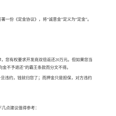
署一份《定金协议》，将“诚意金”定义为“定金”。
。
律，您有权要求开发商双倍返还20万元。但如果您当
意向金不予退还”的霸王条款而分文不得。
一旦违约，钱就归您了；而押金只是担保，对方违约
下几点建议值得参考：