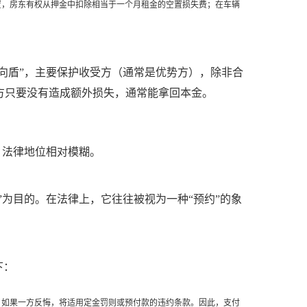
置，房东有权从押金中扣除相当于一个月租金的空置损失费；在车辆
向盾”，主要保护收受方（通常是优势方），除非合
方只要没有造成额外损失，通常能拿回本金。
，法律地位相对模糊。
”为目的。在法律上，它往往被视为一种“预约”的象
下：
，如果一方反悔，将适用定金罚则或预付款的违约条款。因此，支付