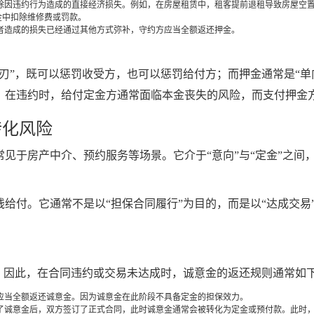
除因违约行为造成的直接经济损失。例如，在房屋租赁中，租客提前退租导致房屋空
金中扣除维修费或罚款。
者造成的损失已经通过其他方式弥补，守约方应当全额返还押金。
刃”，既可以惩罚收受方，也可以惩罚给付方；而押金通常是“单
。在违约时，给付定金方通常面临本金丧失的风险，而支付押金
转化风险
见于房产中介、预约服务等场景。它介于“意向”与“定金”之间
给付。它通常不是以“担保合同履行”为目的，而是以“达成交易
。因此，在合同违约或交易未达成时，诚意金的返还规则通常如
应当全额返还诚意金。因为诚意金在此阶段不具备定金的担保效力。
了诚意金后，双方签订了正式合同，此时诚意金通常会被转化为定金或预付款。此时