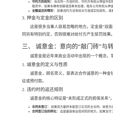
守约方的权利：
当合同一方违约时，守约方有权从押金中扣
租赁中，如果车辆有划痕或违章未处理，租车公司有权从押
全额返还的情形：
如果违约方没有给对方造成实际损失，或
3. 押金与定金的区别
这是很多当事人容易忽略的地方。定金是“双面
同另有特别约定，否则很难对给付方产生惩罚效果
三、 诚意金：意向的“敲门砖”与
诚意金是近年来商业活动中出现的一个概念，常
1. 诚意金的定义与性质
诚意金，顾名思义，是表达合作诚意的一种金钱
征或预付款。
2. 违约时的返还规则
诚意金的核心特征是“未形成正式的担保关系”
合同未签订：
如果双方最终未能签订正式的主合同，收受方
合同签订后的转化：
这是最容易出现风险的地方。如果支付