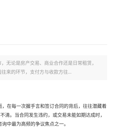
市，无论是房产交易、商业合作还是日常租赁，
来的环节，支付方与收款方往...
而，在每一次握手言和签订合同的背后，往往潜藏着
模糊不清。当合同发生违约，或交易未能如期达成时，
咨询中最为高频的争议焦点之一。