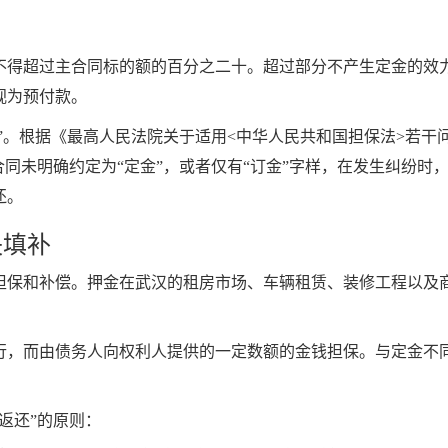
得超过主合同标的额的百分之二十。超过部分不产生定金的效力
视为预付款。
金”。根据《最高人民法院关于适用<中华人民共和国担保法>若
合同未明确约定为“定金”，或者仅有“订金”字样，在发生纠纷时
还。
失填补
担保和补偿。押金在武汉的租房市场、车辆租赁、装修工程以及
行，而由债务人向权利人提供的一定数额的金钱担保。与定金不
返还”的原则：