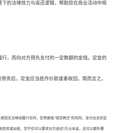
境下的法律效力与返还逻辑，帮助您在商业活动中规
履行，而向对方预先支付的一定数额的金钱。定金的
行债务后，定金应当抵作价款或者收回。简而言之，
原因无法继续履行合同，您将面临“钱货两空”的风险，支付出去的定
绝卖房或出租，您不仅可以要求对方退还5万元本金，还可以额外要