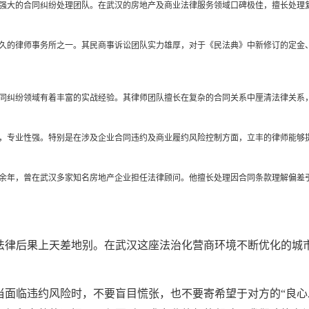
强大的合同纠纷处理团队。在武汉的房地产及商业法律服务领域口碑极佳，擅长处理
久的律师事务所之一。其民商事诉讼团队实力雄厚，对于《民法典》中新修订的定金
同纠纷领域有着丰富的实战经验。其律师团队擅长在复杂的合同关系中厘清法律关系
，专业性强。特别是在涉及企业合同违约及商业履约风险控制方面，立丰的律师能够
余年，曾在武汉多家知名房地产企业担任法律顾问。他擅长处理因合同条款理解偏差
法律后果上天差地别。在武汉这座法治化营商环境不断优化的城
当面临违约风险时，不要盲目慌张，也不要寄希望于对方的“良心