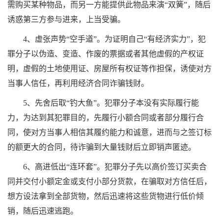
需购买某种物品，而另一方能提供此物品来演“双簧”，随后
诱惑第三方参与进来，上当受骗。
4、虚张声势“空手道”。为证明自己“有经济实力”，犯
罪分子以伪造、变造、作废的票据或者其他虚假的产权证
明，虚假的土地使用证、房屋所有权证等作担保，诱使对方
当事人信任，再利用经济合同诈骗钱财。
5、先舍后取“钓大鱼”。犯罪分子本没有实际履行能
力，为达到其犯罪目的，先履行小额合同或者部分履行合
同，使对方当事人相信其履约能力和诚意，进而与之签订标
的额更大的合同，待诈骗到大量钱财后立即销声匿迹。
6、高进低出“连环套”。犯罪分子先以高价签订买卖合
同并交付小额定金或支付小部分货款，在骗取对方信任后，
想方设法拿到全部货物，然后迅速将这些货物进行低价倾
销，随后迅速逃跑。